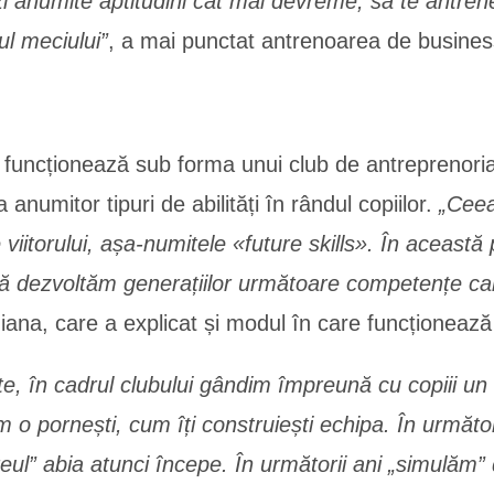
i anumite aptitudini cât mai devreme, să te antrene
ul meciului”
, a mai punctat antrenoarea de busines
funcționează sub forma unui club de antreprenoriat p
 anumitor tipuri de abilități în rândul copiilor.
„Ceea
 viitorului, așa-numitele «future skills». În aceast
 să dezvoltăm generațiilor următoare competențe ca
Giana, care a explicat și modul în care funcționează
te, în cadrul clubului gândim împreună cu copiii un
o pornești, cum îți construiești echipa. În următor
greul” abia atunci începe. În următorii ani „simulăm” 