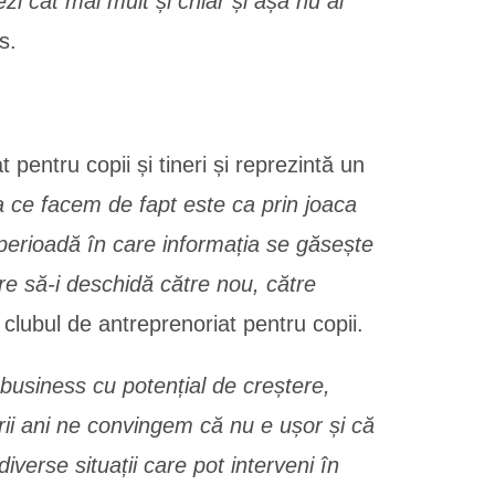
zi cât mai mult și chiar și așa nu ai
s.
entru copii și tineri și reprezintă un
 ce facem de fapt este ca prin joaca
ă perioadă în care informația se găsește
re să-i deschidă către nou, către
 clubul de antreprenoriat pentru copii.
 business cu potențial de creștere,
ii ani ne convingem că nu e ușor și că
diverse situații care pot interveni în