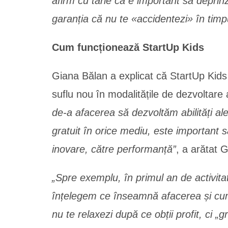
afirm cu tărie că e important să deprinz
garanția că nu te «accidentezi» în timp
Cum funcționează StartUp Kids
Giana Bălan a explicat că StartUp Kids 
suflu nou în modalitățile de dezvoltare a
de-a afacerea să dezvoltăm abilități ale
gratuit în orice mediu, este important
inovare, către performanță”
, a arătat 
„Spre exemplu, în primul an de activita
înțelegem ce înseamnă afacerea și cum 
nu te relaxezi după ce obții profit, ci „