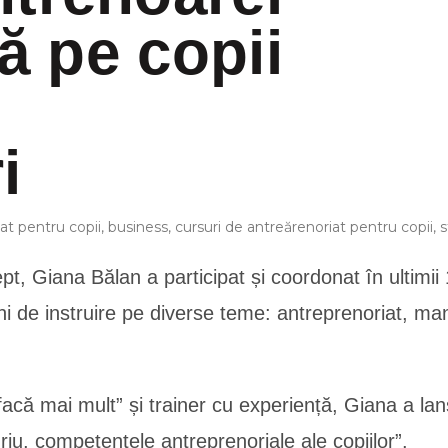
ță pe copii
i
at pentru copii
,
business
,
cursuri de antreărenoriat pentru copii
,
s
t, Giana Bălan a participat și coordonat în ultimii
uni de instruire pe diverse teme: antreprenoriat, m
facă mai mult” și trainer cu experiență, Giana a l
riu, competențele antreprenoriale ale copiilor”.