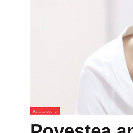
Fără categorie
Povestea an