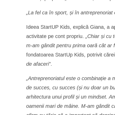
„La fel ca în sport, și în antreprenori
Ideea StartUP Kids, explică Giana, a a
activitate pe cont propriu.
„Chiar și cu 
m-am gândit pentru prima oară cât ar fi
fondatoarea StartUp Kids, potrivit căre
de afaceri”
.
„Antreprenoriatul este o combinație a ma
de succes, cu succes (și nu doar un bus
arhitectura unui profil și un mindset. 
oamenii mari de mâine. M-am gândit că d