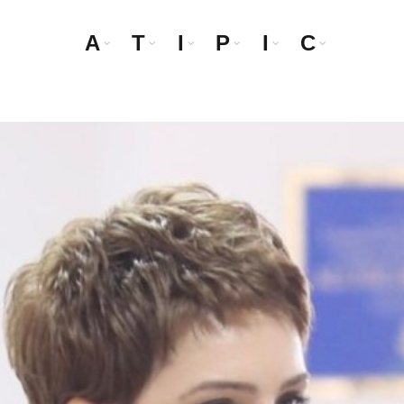
A
T
I
P
I
C