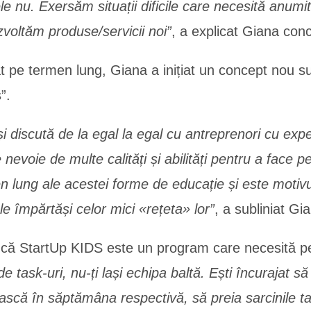
ele nu. Exersăm situații dificile care necesită anumit
voltăm produse/servicii noi”
, a explicat Giana con
pe termen lung, Giana a inițiat un concept nou sub f
”.
 discută de la egal la egal cu antreprenori cu exper
 nevoie de multe calități și abilități pentru a face
men lung ale acestei forme de educație și este motiv
e împărtăși celor mici «rețeta» lor”
, a subliniat Gi
că StartUp KIDS este un program care necesită p
de task-uri, nu-ți lași echipa baltă. Ești încurajat să
ască în săptămâna respectivă, să preia sarcinile tal