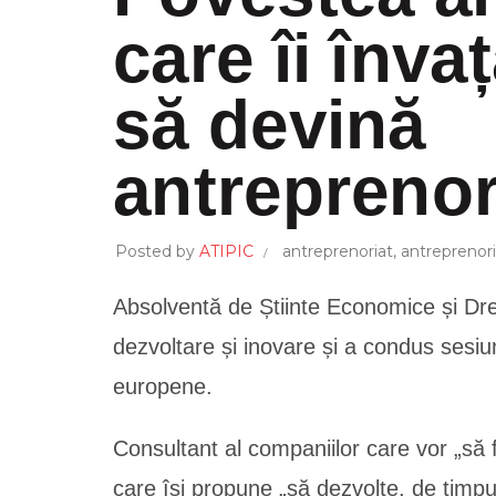
care îi înva
să devină
antreprenor
Posted by
ATIPIC
antreprenoriat
,
antreprenori
Absolventă de Știinte Economice și Drep
dezvoltare și inovare și a condus sesi
europene.
Consultant al companiilor care vor „să 
care își propune „să dezvolte, de timpu