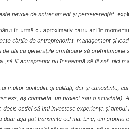
at este nevoie de antrenament și perseverență”
, expl
părut în urmă cu aproximativ patru ani în momentu
toate cărțile de antreprenoriat, management și leader
 de util ca generațiile următoare să preîntâmpine s
ia
„să fii antreprenor nu înseamnă să fii șef, nici 
i multor aptitudini și calități, dar și cunoștințe, c
iness, aș completa, un proiect sau o activitate). A
Am decis astfel să îmi investesc experiența și timpu
oar așa pot transmite cel mai bine, din propria ex