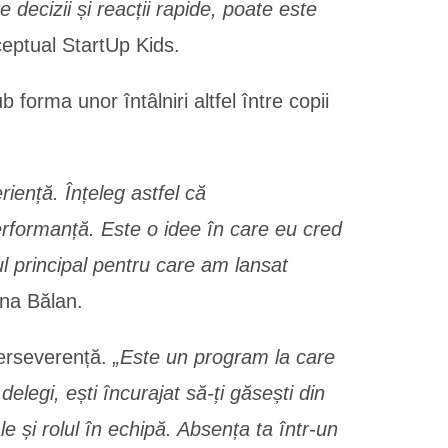
e decizii și reacții rapide, poate este
ceptual StartUp Kids.
orma unor întâlniri altfel între copii
iență. Înțeleg astfel că
 performanță. Este o idee în care eu cred
ul principal pentru care am lansat
ana Bălan.
erseverență.
„Este un program la care
 delegi, ești încurajat să-ți găsești din
e și rolul în echipă. Absența ta într-un