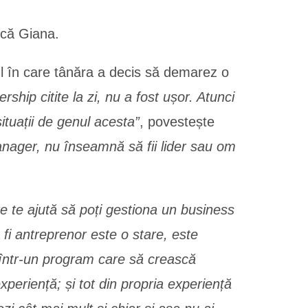
ică Giana.
l în care tânăra a decis să demarez o
ship citite la zi, nu a fost ușor. Atunci
ituații de genul acesta”
, povestește
manager, nu înseamnă să fii lider sau om
are te ajută să poți gestiona un business
 fi antreprenor este o stare, este
l într-un program care să crească
periență; și tot din propria experiență